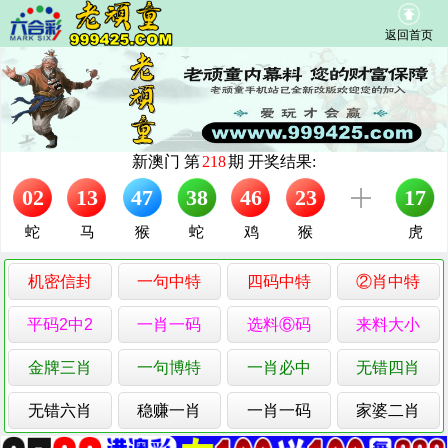
返回首页
机密信封
一句中特
四码中特
②肖中特
平码2中2
一肖一码
选料⑥码
来料大小
金牌三肖
一句博特
一肖必中
无错四肖
无错六肖
稳赚一肖
一肖一码
家婆二肖