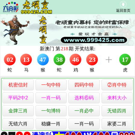
返回首页
机密信封
一句中特
四码中特
②肖中特
平码2中2
一肖一码
选料⑥码
来料大小
金牌三肖
一句博特
一肖必中
无错四肖
无错六肖
稳赚一肖
一肖一码
家婆二肖