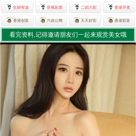
生财有道
亚视彩票
二四六彩
香港开奖
香港创富
六叔公网
天天好彩
香港彩富
看完资料,记得邀请朋友们一起来观赏美女哦