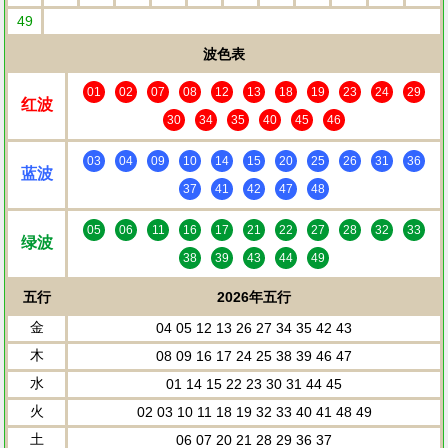
49
波色表
01
02
07
08
12
13
18
19
23
24
29
红波
30
34
35
40
45
46
03
04
09
10
14
15
20
25
26
31
36
蓝波
37
41
42
47
48
05
06
11
16
17
21
22
27
28
32
33
绿波
38
39
43
44
49
五行
2026年五行
金
04 05 12 13 26 27 34 35 42 43
木
08 09 16 17 24 25 38 39 46 47
水
01 14 15 22 23 30 31 44 45
火
02 03 10 11 18 19 32 33 40 41 48 49
土
06 07 20 21 28 29 36 37