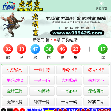
返回首页
机密信封
一句中特
四码中特
②肖中特
平码2中2
一肖一码
选料⑥码
来料大小
金牌三肖
一句博特
一肖必中
无错四肖
无错六肖
稳赚一肖
一肖一码
家婆二肖