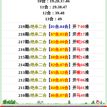
10合：19.28.37.46
11合：29.38.47
12合：39.48
13合：49
219期:
绝杀二合
【01合.04合】
开
？00
准
218期:
绝杀二合
【
07合.05合
】
开
虎17
准
217期:
绝杀二合
【
03合.09合
】
开
蛇26
准
216期:
绝杀二合
【
05合.07合
】
开
马37
准
215期:
绝杀二合
【
08合.04合
】
开
蛇14
准
214期:
绝杀二合
【
02合.07合
】
开
兔04
准
213期:
绝杀二合
【
03合.12合
】
开
猴35
准
212期:
绝杀二合
【
10合.05合
】
开
牛06
准
211期:
绝杀二合
【
04合.10合
】
开
马01
准
210期:
绝杀二合
【
06合.07合
】
开
马49
准