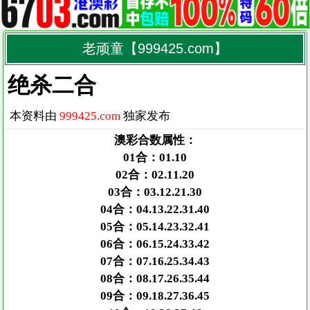
老顽童
【999425.com】
绝杀二合
本资料由
999425.com
独家发布
澳彩合数属性：
01合：01.10
02合：02.11.20
03合：03.12.21.30
04合：04.13.22.31.40
05合：05.14.23.32.41
06合：06.15.24.33.42
07合：07.16.25.34.43
08合：08.17.26.35.44
09合：09.18.27.36.45