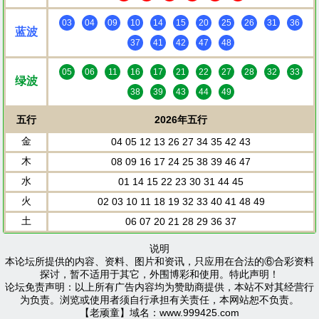
03
04
09
10
14
15
20
25
26
31
36
蓝波
37
41
42
47
48
05
06
11
16
17
21
22
27
28
32
33
绿波
38
39
43
44
49
五行
2026年五行
金
04 05 12 13 26 27 34 35 42 43
木
08 09 16 17 24 25 38 39 46 47
水
01 14 15 22 23 30 31 44 45
火
02 03 10 11 18 19 32 33 40 41 48 49
土
06 07 20 21 28 29 36 37
说明
本论坛所提供的内容、资料、图片和资讯，只应用在合法的⑥合彩资料
探讨，暂不适用于其它，外围博彩和使用。特此声明！
论坛免责声明：以上所有广告内容均为赞助商提供，本站不对其经营行
为负责。浏览或使用者须自行承担有关责任，本网站恕不负责。
【老顽童】域名：www.999425.com