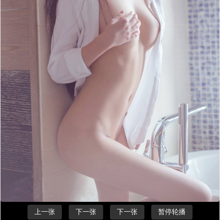
上一张
下一张
下一张
暂停轮播