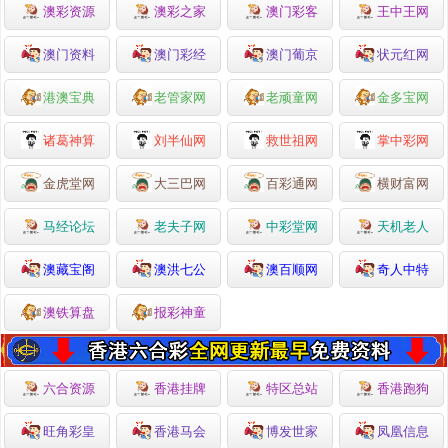
澳彩资源
澳彩之家
澳门彩客
王中王网
澳门资料
澳门彩经
澳门葡京
状元红网
港澳宝典
老管家网
老顽童网
金多宝网
诸葛神算
刘半仙网
救世祖网
掌中彩网
金虎堂网
大三巴网
百彩通网
横财富网
马经论坛
老夫子网
中彩堂网
天机老人
澳藏宝阁
澳洪七公
澳百顺网
奇人中特
澳铁算盘
报彩神童
六合资源
香港挂牌
特区总站
香港跑狗
旺角彩皇
香港马会
博发世家
凤凰信息