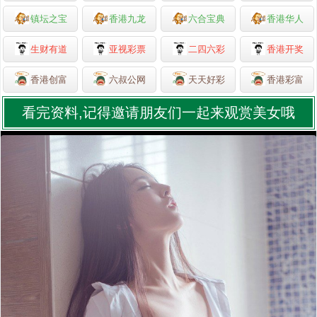
镇坛之宝
香港九龙
六合宝典
香港华人
生财有道
亚视彩票
二四六彩
香港开奖
香港创富
六叔公网
天天好彩
香港彩富
看完资料,记得邀请朋友们一起来观赏美女哦