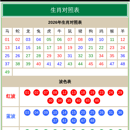
生肖对照表
2026年生肖对照表
马
蛇
龙
兔
虎
牛
鼠
猪
狗
鸡
猴
羊
01
02
03
04
05
06
07
08
09
10
11
12
13
14
15
16
17
18
19
20
21
22
23
24
25
26
27
28
29
30
31
32
33
34
35
36
37
38
39
40
41
42
43
44
45
46
47
48
49
波色表
01
02
07
08
12
13
18
19
23
24
29
红波
30
34
35
40
45
46
03
04
09
10
14
15
20
25
26
31
36
蓝波
37
41
42
47
48