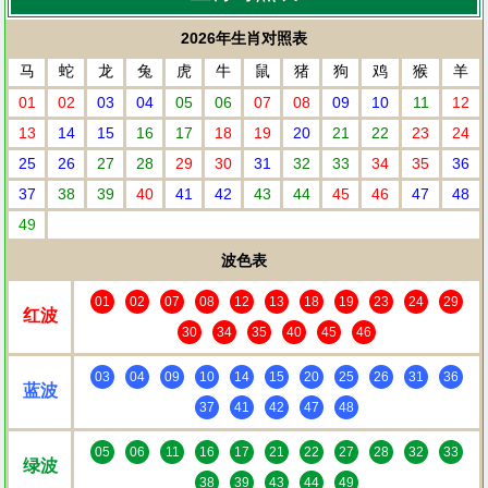
2026年生肖对照表
马
蛇
龙
兔
虎
牛
鼠
猪
狗
鸡
猴
羊
01
02
03
04
05
06
07
08
09
10
11
12
13
14
15
16
17
18
19
20
21
22
23
24
25
26
27
28
29
30
31
32
33
34
35
36
37
38
39
40
41
42
43
44
45
46
47
48
49
波色表
01
02
07
08
12
13
18
19
23
24
29
红波
30
34
35
40
45
46
03
04
09
10
14
15
20
25
26
31
36
蓝波
37
41
42
47
48
05
06
11
16
17
21
22
27
28
32
33
绿波
38
39
43
44
49