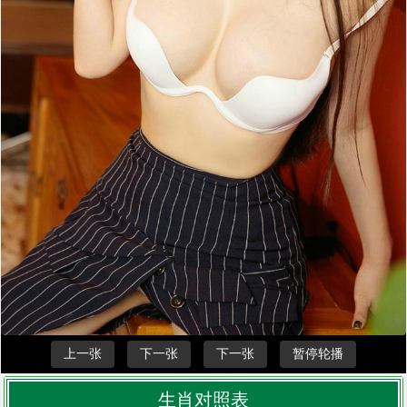
上一张
下一张
下一张
暂停轮播
生肖对照表