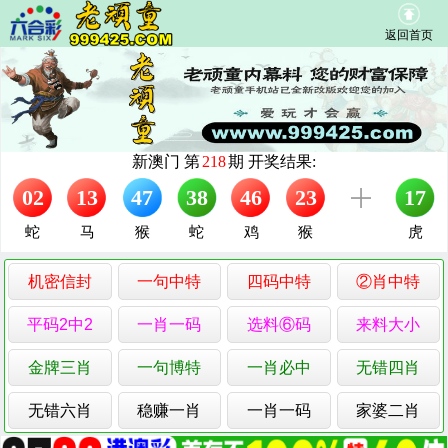
返回首页
机密信封
一句中特
四码中特
②肖中特
平码2中2
一肖一码
选料⑥码
来料大小
金牌三肖
一句博特
一肖必中
无错四肖
无错六肖
稳赚一肖
一肖一码
家婆二肖