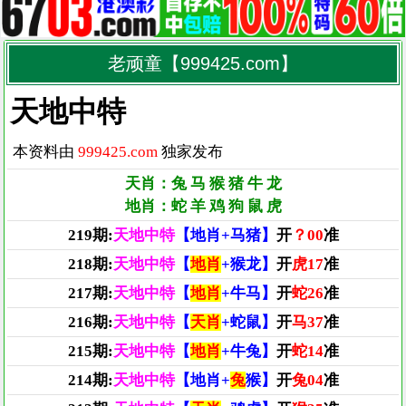
老顽童
【999425.com】
天地中特
本资料由
999425.com
独家发布
天肖：兔 马 猴 猪 牛 龙
地肖：蛇 羊 鸡 狗 鼠 虎
219期:
天地中特
【地肖+马猪】
开
？00
准
218期:
天地中特
【
地肖
+猴龙】
开
虎17
准
217期:
天地中特
【
地肖
+牛马】
开
蛇26
准
216期:
天地中特
【
天肖
+蛇鼠】
开
马37
准
215期:
天地中特
【
地肖
+牛兔】
开
蛇14
准
214期:
天地中特
【地肖+
兔
猴】
开
兔04
准