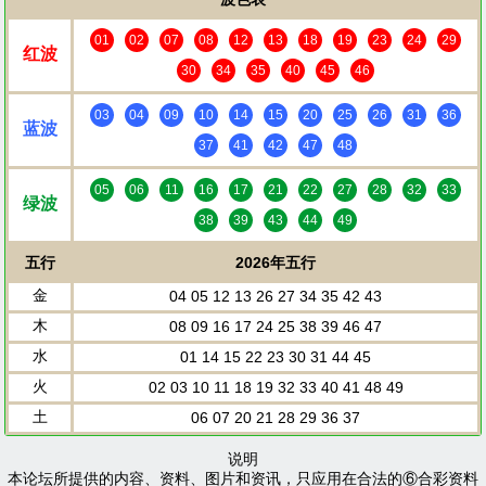
01
02
07
08
12
13
18
19
23
24
29
红波
30
34
35
40
45
46
03
04
09
10
14
15
20
25
26
31
36
蓝波
37
41
42
47
48
05
06
11
16
17
21
22
27
28
32
33
绿波
38
39
43
44
49
五行
2026年五行
金
04 05 12 13 26 27 34 35 42 43
木
08 09 16 17 24 25 38 39 46 47
水
01 14 15 22 23 30 31 44 45
火
02 03 10 11 18 19 32 33 40 41 48 49
土
06 07 20 21 28 29 36 37
说明
本论坛所提供的内容、资料、图片和资讯，只应用在合法的⑥合彩资料