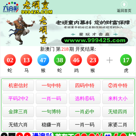
返回首页
机密信封
一句中特
四码中特
②肖中特
平码2中2
一肖一码
选料⑥码
来料大小
金牌三肖
一句博特
一肖必中
无错四肖
无错六肖
稳赚一肖
一肖一码
家婆二肖