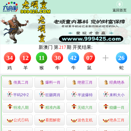
返回首页
传真二肖
爆料一肖
绝密三肖
经典绝杀
平码2中2
狂砸两肖
半波爆特
来料大小
特准八期
精准内幕
无错六肖
稳赚一肖
公式①码
看图解密
波色玄机
绝杀三肖